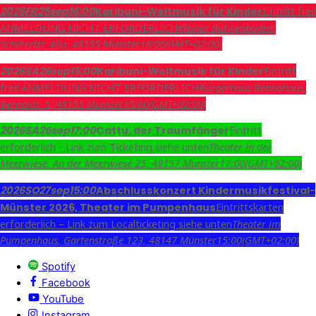
Eintritt frei!
2026
FR
25
sep
16:00
Karibuni-Weltmusik für Kinder
ANMELDUNG NICHT ERFORDERLICH
Kleiner Bühnenboden
,
Schillerstr. 48a, 48155 Münster
16:00
(GMT+02:00)
Eintritt
2026
SA
26
sep
15:00
Karibuni-Weltmusik für Kinder
frei! ANMELDUNG NICHT ERFORDERLICH
Bürgerhaus Bennohaus
,
Bennostr. 5, 48155 Münster
15:00
(GMT+02:00)
Eintritt
2026
SA
26
sep
17:00
Cattu, der Traumfänger
erforderlich - Link zum Ticketing siehe unten
Theater in der
Meerwiese
, An der Meerwiese 25, 48157 Münster
17:00
(GMT+02:00)
2026
SO
27
sep
15:00
Abschlusskonzert Kindermusikfestival-
Eintrittskarten
Münster 2026, Theater im Pumpenhaus
erforderlich – Link zum Localticketing siehe unten
Theater im
Pumpenhaus
, Gartenstraße 123, 48147 Münster
15:00
(GMT+02:00)
Spotify
Facebook
YouTube
Instagram