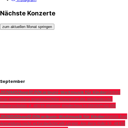
Nächste Konzerte
zum aktuellen Monat springen
September
Eintritt
2026
MO
21
sep
10:00
Karibuni-Weltmusik für Kinder
frei! Anmeldung erwünscht!
Kita Konzert in der Markuskirche
,
Idenbrockplatz 4, 48159 Münster-Kinderhaus
10:00
(GMT+02:00)
Eintritt frei!
2026
DI
22
sep
10:00
Karibuni-Weltmusik für Kinder
Anmeldung nicht erforderlich!
Café Lorenz
, Am Berg Fidel 53, 48153