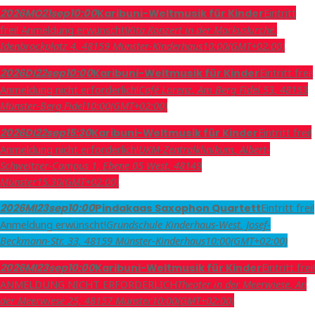
Eintritt
2026
MO
21
sep
10:00
Karibuni-Weltmusik für Kinder
frei! Anmeldung erwünscht!
Kita Konzert in der Markuskirche
,
Idenbrockplatz 4, 48159 Münster-Kinderhaus
10:00
(GMT+02:00)
Eintritt frei!
2026
DI
22
sep
10:00
Karibuni-Weltmusik für Kinder
Anmeldung nicht erforderlich!
Café Lorenz
, Am Berg Fidel 53, 48153
Münster-Berg Fidel
10:00
(GMT+02:00)
Eintritt frei!
2026
DI
22
sep
15:30
Karibuni-Weltmusik für Kinder
Anmeldung nicht erforderlich!
UKM-Zentralklinikum
, Albert-
Schweitzer-Campus 1, Ebene 05 West, 48149
Münster
15:30
(GMT+02:00)
Eintritt frei!
2026
MI
23
sep
10:00
Pindakaas Saxophon Quartett
Anmeldung erwünscht!
Grundschule Kinderhaus-West
, Josef-
Beckmann-Str. 33, 48159 Münster-Kinderhaus
10:00
(GMT+02:00)
Eintritt frei!
2026
MI
23
sep
10:00
Karibuni-Weltmusik für Kinder
ANMELDUNG NICHT ERFORDERLICH
Theater in der Meerwiese
, An
der Meerwiese 25, 48157 Münster
10:00
(GMT+02:00)