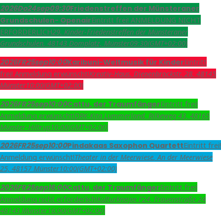
2026
Do
24
sep
09:30
Friedenstreffen der Münsteraner
Eintritt frei! ANMELDUNG NICHT
Grundschulen- Openair
ERFORDERLICH
29. Kinder-Friedenstreffen der Münsteraner
Grundschulen
, 48143 Domplatz, Münster
09:30
(GMT+02:00)
Eintritt
2026
FR
25
sep
10:00
Karibuni-Weltmusik für Kinder
frei! Anmeldung erwünscht!
Kreativ-Haus
, Diepenbrockstr. 28, 48145
Münster
10:00
(GMT+02:00)
Eintritt frei!
2026
FR
25
sep
10:00
Cattu, der Traumfänger
Anmeldung erwünscht!
DRK-Kita Lummerland
, Rilkeweg 43, 48165
Münster-Hiltrup
10:00
(GMT+02:00)
Eintritt frei!
2026
FR
25
sep
10:00
Pindakaas Saxophon Quartett
Anmeldung erwünscht!
Theater in der Meerwiese
, An der Meerwiese
25, 48157 Münster
10:00
(GMT+02:00)
Eintritt frei!
2026
FR
25
sep
16:00
Cattu, der Traumfänger
Anmeldung nicht erforderlich!
Kulturkneipe F24
, Frauenstraße 24
48143 Münster
16:00
(GMT+02:00)