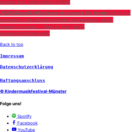
Münster-Berg Fidel
10:00
(GMT+02:00)
Eintritt frei!
2026
DI
22
sep
15:30
Karibuni-Weltmusik für Kinder
Anmeldung nicht erforderlich!
UKM-Zentralklinikum
, Albert-
Schweitzer-Campus 1, Ebene 05 West, 48149
Münster
15:30
(GMT+02:00)
Back to top
Impressum
Datenschutzerklärung
Haftungsauschluss
© Kindermusikfestival-Münster
Folge uns!
Spotify
Facebook
YouTube