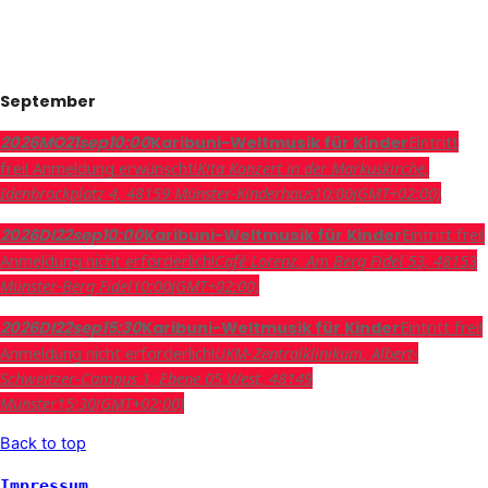
September
Eintritt
2026
MO
21
sep
10:00
Karibuni-Weltmusik für Kinder
frei! Anmeldung erwünscht!
Kita Konzert in der Markuskirche
,
Idenbrockplatz 4, 48159 Münster-Kinderhaus
10:00
(GMT+02:00)
Eintritt frei!
2026
DI
22
sep
10:00
Karibuni-Weltmusik für Kinder
Anmeldung nicht erforderlich!
Café Lorenz
, Am Berg Fidel 53, 48153
Münster-Berg Fidel
10:00
(GMT+02:00)
Eintritt frei!
2026
DI
22
sep
15:30
Karibuni-Weltmusik für Kinder
Anmeldung nicht erforderlich!
UKM-Zentralklinikum
, Albert-
Schweitzer-Campus 1, Ebene 05 West, 48149
Münster
15:30
(GMT+02:00)
Back to top
Impressum