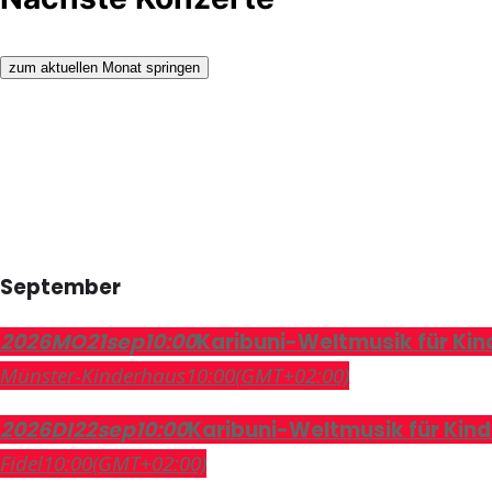
zum aktuellen Monat springen
September
2026
MO
21
sep
10:00
Karibuni-Weltmusik für Kin
Münster-Kinderhaus
10:00
(GMT+02:00)
2026
DI
22
sep
10:00
Karibuni-Weltmusik für Kind
Fidel
10:00
(GMT+02:00)