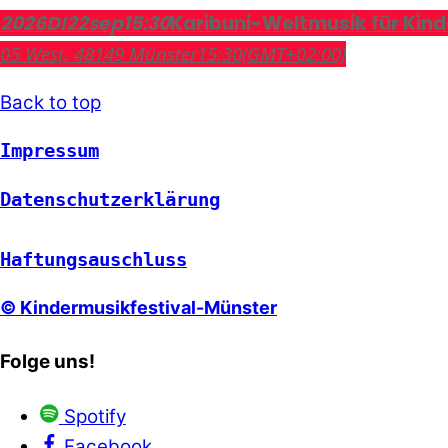
2026
DI
22
sep
15:30
Karibuni-Weltmusik für Kind
05 West, 48149 Münster
15:30
(GMT+02:00)
Back to top
Impressum
Datenschutzerklärung
Haftungsauschluss
© Kindermusikfestival-Münster
Folge uns!
Spotify
Facebook