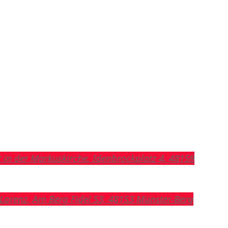
t in der Markuskirche
, Idenbrockplatz 4, 48159
 Lorenz
, Am Berg Fidel 53, 48153 Münster-Berg