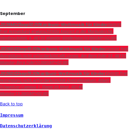
September
Eintritt
2026
MO
21
sep
10:00
Karibuni-Weltmusik für Kinder
frei! Anmeldung erwünscht!
Kita Konzert in der Markuskirche
,
Idenbrockplatz 4, 48159 Münster-Kinderhaus
10:00
(GMT+02:00)
Eintritt frei!
2026
DI
22
sep
10:00
Karibuni-Weltmusik für Kinder
Anmeldung nicht erforderlich!
Café Lorenz
, Am Berg Fidel 53, 48153
Münster-Berg Fidel
10:00
(GMT+02:00)
Eintritt frei!
2026
DI
22
sep
15:30
Karibuni-Weltmusik für Kinder
Anmeldung nicht erforderlich!
UKM-Zentralklinikum
, Albert-
Schweitzer-Campus 1, Ebene 05 West, 48149
Münster
15:30
(GMT+02:00)
Back to top
Impressum
Datenschutzerklärung