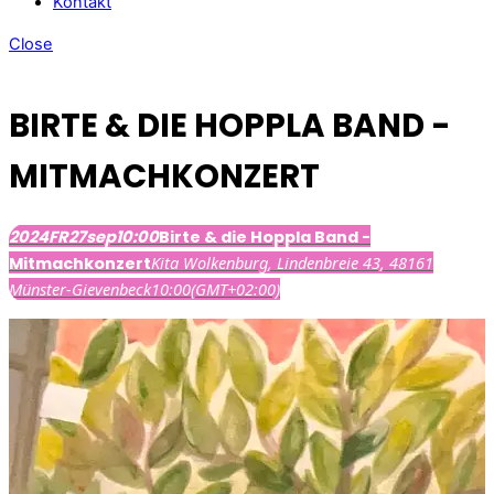
Kontakt
Close
BIRTE & DIE HOPPLA BAND -
MITMACHKONZERT
2024
FR
27
sep
10:00
Birte & die Hoppla Band -
Kita Wolkenburg
, Lindenbreie 43, 48161
Mitmachkonzert
Münster-Gievenbeck
10:00
(GMT+02:00)