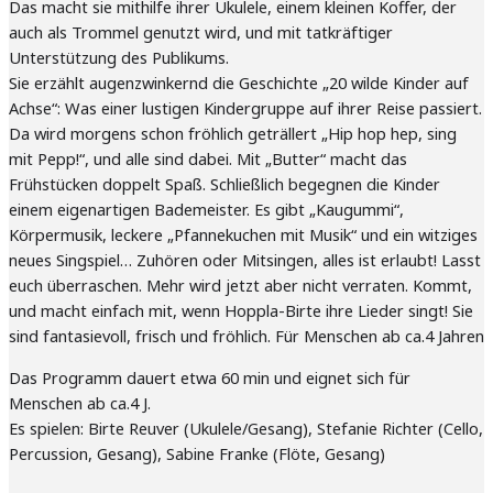
Das macht sie mithilfe ihrer Ukulele, einem kleinen Koffer, der
auch als Trommel genutzt wird, und mit tatkräftiger
Unterstützung des Publikums.
Sie erzählt augenzwinkernd die Geschichte „20 wilde Kinder auf
Achse“: Was einer lustigen Kindergruppe auf ihrer Reise passiert.
Da wird morgens schon fröhlich geträllert „Hip hop hep, sing
mit Pepp!“, und alle sind dabei. Mit „Butter“ macht das
Frühstücken doppelt Spaß. Schließlich begegnen die Kinder
einem eigenartigen Bademeister. Es gibt „Kaugummi“,
Körpermusik, leckere „Pfannekuchen mit Musik“ und ein witziges
neues Singspiel… Zuhören oder Mitsingen, alles ist erlaubt! Lasst
euch überraschen. Mehr wird jetzt aber nicht verraten. Kommt,
und macht einfach mit, wenn Hoppla-Birte ihre Lieder singt! Sie
sind fantasievoll, frisch und fröhlich. Für Menschen ab ca.4 Jahren
Das Programm dauert etwa 60 min und eignet sich für
Menschen ab ca.4 J.
Es spielen: Birte Reuver (Ukulele/Gesang), Stefanie Richter (Cello,
Percussion, Gesang), Sabine Franke (Flöte, Gesang)