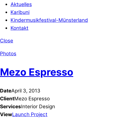
Aktuelles
Karibuni
Kindermusikfestival-Münsterland
Kontakt
Close
Photos
Mezo Espresso
Date
April 3, 2013
Client
Mezo Espresso
Services
Interior Design
View
Launch Project